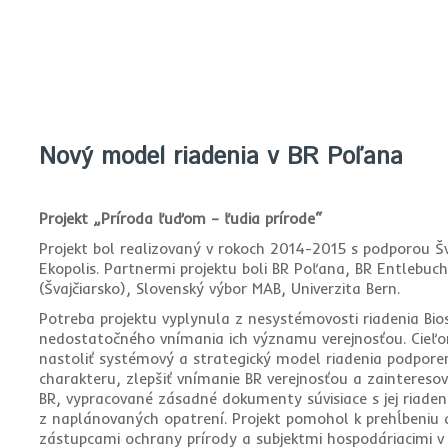
Nový model riadenia v BR Poľana
Projekt „Príroda ľuďom – ľudia prírode“
Projekt bol realizovaný v rokoch 2014-2015 s podporou 
Ekopolis. Partnermi projektu boli BR Poľana, BR Entlebuch
(Švajčiarsko), Slovenský výbor MAB, Univerzita Bern.
Potreba projektu vyplynula z nesystémovosti riadenia Biosf
nedostatočného vnímania ich významu verejnosťou. Cieľ
nastoliť systémový a strategický model riadenia podpor
charakteru, zlepšiť vnímanie BR verejnosťou a zaintereso
BR, vypracované zásadné dokumenty súvisiace s jej riade
z naplánovaných opatrení. Projekt pomohol k prehĺbeniu 
zástupcami ochrany prírody a subjektmi hospodáriacimi v 