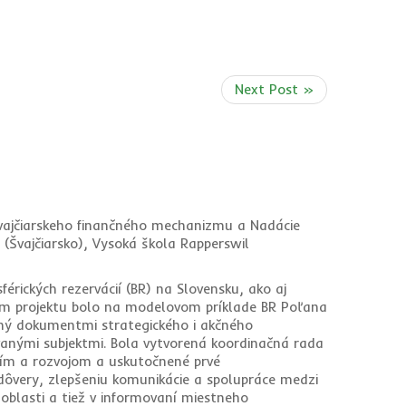
Next Post »
Švajčiarskeho finančného mechanizmu a Nadácie
 (Švajčiarsko), Vysoká škola Rapperswil
érických rezervácií (BR) na Slovensku, ako aj
om projektu bolo na modelovom príklade BR Poľana
ený dokumentmi strategického i akčného
vanými subjektmi. Bola vytvorená koordinačná rada
ním a rozvojom a uskutočnené prvé
dôvery, zlepšeniu komunikácie a spolupráce medzi
oblasti a tiež v informovaní miestneho